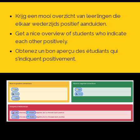
Krijg een mooi overzicht van leerlingen die 
elkaar wederzijds positief aanduiden.
Get a nice overview of students who indicate 
each other positively.
Obtenez un bon aperçu des étudiants qui 
s'indiquent positivement.